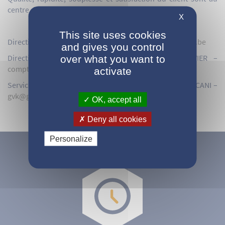
centre de l’esprit d’entreprise qui anime notre équipe.
X
This site uses cookies
Direction générale : Mr Patrick VINCENT –
p.vincent@gvk.be
and gives you control
Direction administrative : Mme Frédérique CHAUVIER –
over what you want to
compta@gvk.be
activate
Service commercial : Mr Yves CRAPS – Mr Marco MAZZACANI –
gvk@gvk.be
OK, accept all
Deny all cookies
Personalize