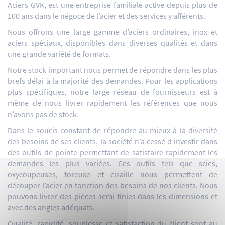
Aciers GVK, est une entreprise familiale active depuis plus de
100 ans dans le négoce de l’acier et des services y afférents.
Nous offrons une large gamme d’aciers ordinaires, inox et
aciers spéciaux, disponibles dans diverses qualités et dans
une grande variété de formats.
Notre stock important nous permet de répondre dans les plus
brefs délai à la majorité des demandes. Pour les applications
plus spécifiques, notre large réseau de fournisseurs est à
même de nous livrer rapidement les références que nous
n’avons pas de stock.
Dans le soucis constant de répondre au mieux à la diversité
des besoins de ses clients, la société n’a cessé d’investir dans
des outils de pointe permettant de satisfaire rapidement les
demandes les plus variées. Ces outils tels que scies,
oxycoupeuses, foreuse et cisaille nous permettent de
découper l’acier en fonction des besoins de nos clients. Nous
pouvons livrer des pièces semi-finies dans les dimensions et
avec des angles adéquats.
Qualité, rapidité, souplesse et satisfaction du client sont au